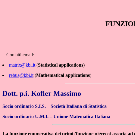
FUNZION
Contatti email:
matrix@kbi.it
(
Statistical applications
)
rebus@kbi.it
(
Mathematical applications
)
Dott. p.i. Kofler Massimo
Socio ordinario S.I.S. – Società Italiana di Statistica
Socio ordinario U.M.I. – Unione Matematica Italiana
La funzione enumerativa dei primi (funzione pigreco) associa ad 