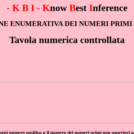
- K B I - K
now
B
est
I
nference
E ENUMERATIVA DEI NUMERI PRIMI <
Tavola numerica controllata
ogni numero positivo n il numero dei numeri primi non superiori a