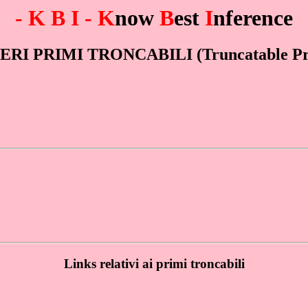
- K B I - K
now
B
est
I
nference
RI PRIMI TRONCABILI (Truncatable Pr
Links relativi ai primi troncabili